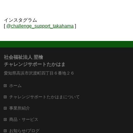
インスタグラム
[
@challenge_support_takahama
]
社会福祉法人 翌檜
チャレンジサポートたかはま
愛知県高浜市沢渡町四丁目６番地２６
ホーム
チャレンジサポートたかはまについて
事業所紹介
商品・サービス
お知らせ/ブログ